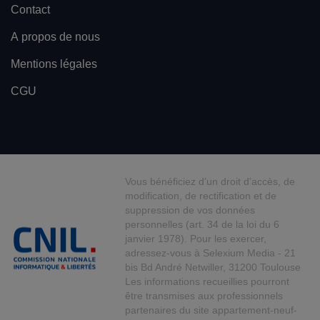
Contact
A propos de nous
Mentions légales
CGU
Vous bénéficiez d’un droit d’accès, de
modification, de rectification et de
suppression de vos données
personnelles (art. 34 de la loi du 6
janvier 1978). Pour les exercer,
adressez-vous à Selexium Media - 21
bis Bd André Netwiller, 31200 Toulouse
Les informations recueillies pourront
être transmises aux professionnels
partenaires du site appartement-neuf-