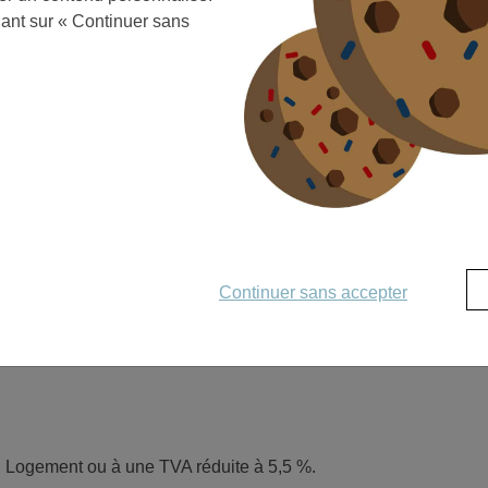
us donnera un grand confort quand aux bruits de voisinage. L’i
uant sur « Continuer sans
 différents dispositifs financiers et fiscaux. En effet, pendant 
rimo-accédant, vous pourrez souscrire un
prêt à Taux Zéro (PTZ)
ITIFS ET AIDES POUR ACHETER DAN
Continuer sans accepter
à un prix inférieur au marché libre. À Toulouse, le prix peut êt
on Logement ou à une TVA réduite à 5,5 %.