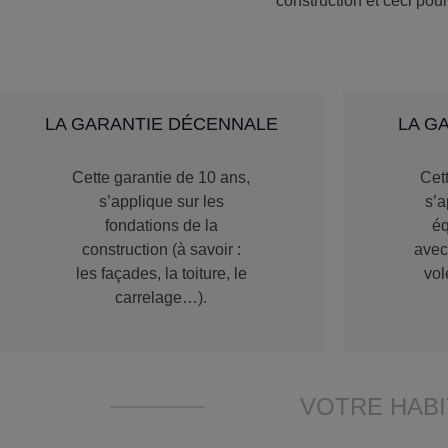
construction et ceci pou
LA GARANTIE DÉCENNALE
LA G
Cette garantie de 10 ans,
Cett
s’applique sur les
s’a
fondations de la
éq
construction (à savoir :
avec
les façades, la toiture, le
vol
carrelage…).
VOTRE HABI