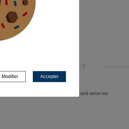
ntérêt pour un
deux ans, vous
sans intérêt ni
S LE NEUF À TOULOUSE ?
Modifier
Accepter
re plafonné autour de 3 000 € par mètre carré selon les