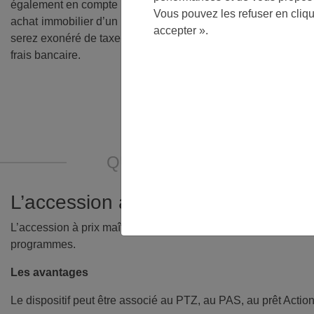
également en compte l’isolation sonore : un immeuble neuf vo
Vous pouvez les refuser en cliq
achat immobilier d’un bien neuf est également favorisé par les
accepter ».
serez exonéré de taxe foncière et de surcroît, si vous êtes p
frais bancaire.
QUELS SONT LES DISPOS
L’accession à prix maîtrisé
L’accession à prix maîtrisé permet d’acheter un logement neuf 
programmes.
Les avantages
Le dispositif peut être associé au PTZ, au PAS, au prêt Acti