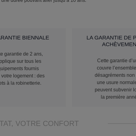
r une durée pouvant aller jusqu’à 10 ans.
ARANTIE BIENNALE
LA GARANTIE DE 
ACHÈVEME
e garantie de 2 ans,
Cette garantie d’
pplique sur tous les
couvre l’ensembl
uipements fournis
désagréments non l
 votre logement : des
une usure normale
ets à la robinetterie.
peuvent subvenir l
la première ann
TAT, VOTRE CONFORT