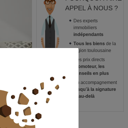
APPEL À NOUS ?
Des experts
immobiliers
indépendants
Tous les biens
de la
région toulousaine
Des prix directs
promoteur, les
conseils en plus
Un accompagnement
jusqu’à la signature
et au-delà
e, bénéficiant
réaliserez des
tion prennent