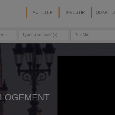
ACHETER
INVESTIR
QUARTIE
Habiter à Toulouse
Location-accession
PTZ
Prêt Accession Sociale
Bail Réel Solidaire
 LOGEMENT