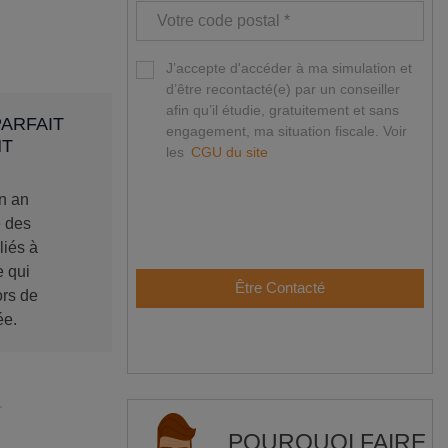
J’accepte d'accéder à ma simulation et
d’être recontacté(e) par un conseiller
afin qu’il étudie, gratuitement et sans
PARFAIT
engagement, ma situation fiscale.
Voir
NT
les
CGU du site
un an
e des
iés à
 qui
Être Contacté
ors de
ée.
POURQUOI FAIRE