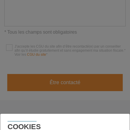
* Tous les champs sont obligatoires
J’accepte les CGU du site afin d’être recontacté(e) par un conseiller
afin qu’il étudie gratuitement et sans engagement ma situation fiscale.
Voir les
CGU du site
Être contacté
ACHETER OU INVESTIR À
COOKIES
TOULOUSE