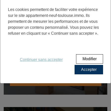
Découvrez tout nos conseils pour réussir votre
Les cookies permettent de faciliter votre expérience
achat ou votre investissement à Toulouse
sur le site appartement-neuf-toulouse.immo. Ils
permettent de mesurer les performances et de vous
proposer un contenu personnalisé. Vous pouvez les
refuser en cliquant sur « Continuer sans accepter ».
Acheter pour habiter
Modifier
Continuer sans accepter
Découvrez les nombreux avantages
d'acheter un appartement neuf à Toulouse
Accepter
Les avantages d'acheter neuf à Toulouse