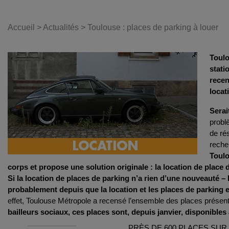
Accueil
>
Actualités
>
Toulouse : places de parking à louer
Toulo
stati
recen
locat
Serai
problè
de ré
Toulo
corps et propose une solution originale : la location de place 
Si la location de places de parking n’a rien d’une nouveauté – 
probablement depuis que la location et les places de parking e
effet, Toulouse Métropole a recensé l’ensemble des places présente
bailleurs sociaux, ces places sont, depuis janvier, disponibles 
PRÈS DE 600 PLACES SUR