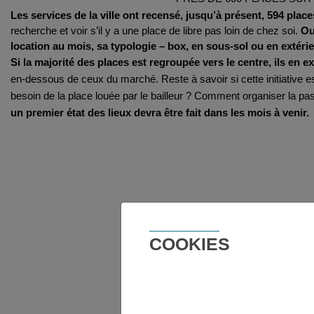
Les services de la ville ont recensé, jusqu’à présent, 594 plac
recherche et voir s’il y a une place de libre pas loin de chez soi. 
Ou
location au mois, sa typologie – box, en sous-sol ou en extéri
Si la majorité des places est regroupée vers le centre, ils en e
en-dessous de ceux du marché. Reste à savoir si cette initiative es
besoin de la place louée par le bailleur ? Comment organiser la pas
un premier état des lieux devra être fait dans les mois à venir.
COOKIES