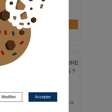
Être Contacté
POURQUOI FAIRE
APPEL À NOUS ?
Des experts
immobiliers
indépendants
Modifier
Accepter
Tous les biens
de la
région toulousaine