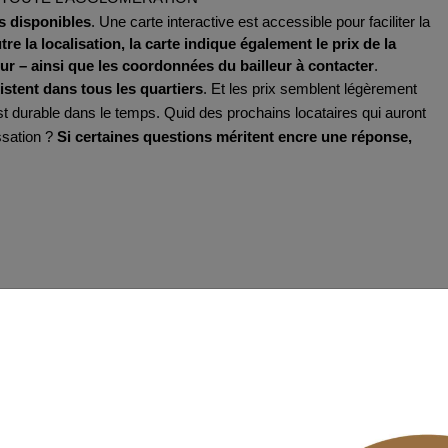
es disponibles
. Une carte interactive e
st accessible pour faciliter la 
tre la localisation, la carte indique également le prix de la 
eur – ainsi que les coordonnées du bailleur à contacter
.
xistent dans tous les quartiers
. Et les prix semblent légèrement 
t durable dans le temps. Quid des prochains locataires qui auront 
sation ? 
Si certaines questions méritent encre une réponse, 