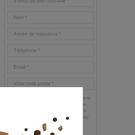
J’accepte d'accéder à ma simulation et
d’être recontacté(e) par un conseiller
afin qu’il étudie, gratuitement et sans
engagement, ma situation fiscale.
Voir
les
CGU du site