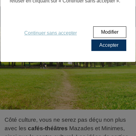
refuser en cliquant sur « Continuer sans accepter ».
UN CADRE DE VIE AGRÉABLE AU CŒUR
DE TOULOUSE
Modifier
Continuer sans accepter
Accepter
Côté culture, vous ne serez pas déçu non plus
avec les
cafés-théâtres
Mazades et Minimes,