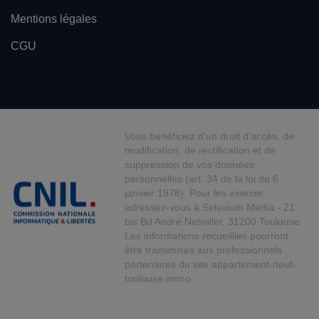
Mentions légales
CGU
Vous bénéficiez d’un droit d’accès, de
modification, de rectification et de
suppression de vos données
personnelles (art. 34 de la loi du 6
janvier 1978). Pour les exercer,
adressez-vous à Selexium Media - 21
bis Bd André Netwiller, 31200 Toulouse
Les informations recueillies pourront
être transmises aux professionnels
partenaires du site appartement-neuf-
toulouse.immo